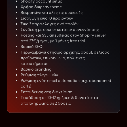
Shopify account setup
Χρήση δωρεάν theme
Responsive για όλες τις συσκευές
Εισαγωγή έως 10 προϊόντων
Έως 3 παραλλαγές ανά προϊόν
Σύνδεση με courier κατόπιν συνεννόησης
Hosting και SSL απευθείας στον Shopify server
από 27€/μήνα , με 3 μήνες free trial
Βασικό SEO
Περιλαμβάνει στήσιμο αρχικής, about, σελίδας
προϊόντων, επικοινωνία, πολιτικές
καταστήματος
Βασικό branding
Ρύθμιση πληρωμών
Ρύθμιση ενός email automation (π.χ. abandoned
carts)
Εκπαίδευση στη διαχείριση
Παράδοση σε 10-12 ημέρες & δυνατότητα
αποπληρωμής σε 2 δόσεις