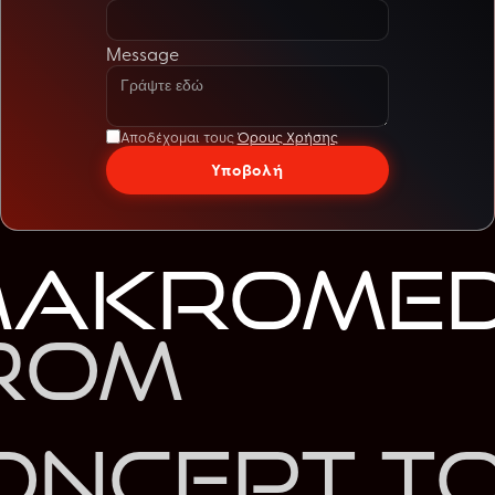
Message
Αποδέχομαι τους
Όρους Χρήσης
Υποβολή
akroMed
rom
oncept t