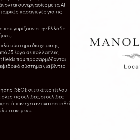
άνονται συνεργασίες με τα Al
εταιρικές παραγωγές για τις
ς που γυρίζουν στην Ελλάδα
ήσεις.
απλό σύστημα διαχείρισης
από 35 έργα σε πολλαπλές
it fields που προσαρμόζονται
 εφεδρικό σύστημα για βίντεο
ης (SEO): οι ετικέτες τίτλου
λες τις σελίδες, οι σελίδες
 προτύπων έχει αντικατασταθεί
λο το κείμενο.