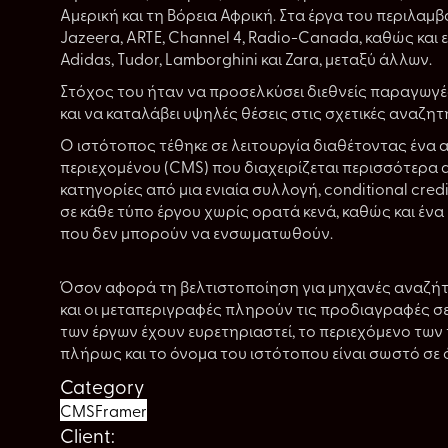
Αμερική και τη Βόρεια Αφρική. Στα έργα του περιλαμβ
Jazeera, ARTE, Channel 4, Radio-Canada, καθώς και 
Adidas, Tudor, Lamborghini και Zara, μεταξύ άλλων.
Στόχος του ήταν να προσελκύσει διεθνείς παραγωγέ
και να καταλάβει υψηλές θέσεις στις σχετικές αναζητ
Ο ιστότοπος τέθηκε σε λειτουργία διαθέτοντας ένα 
περιεχομένου (CMS) που διαχειρίζεται περισσότερα 
κατηγορίες από μια ενιαία συλλογή, conditional cred
σε κάθε τύπο έργου χωρίς ορατά κενά, καθώς και ένα
που δεν μπορούν να ενσωματωθούν.
Όσον αφορά τη βελτιστοποίηση για μηχανές αναζήτησ
και οι μεταπεριγραφές πληρούν τις προδιαγραφές σε ό
των έργων έχουν ευρετηριαστεί, το περιεχόμενο των
πλήρως και το όνομα του ιστότοπου είναι σωστό σε ό
Category
CMS
Framer
Client: