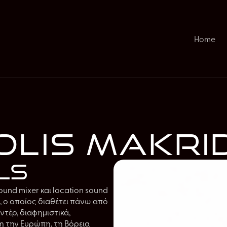
Home
lis Makri
ls
nd mixer και location sound
, ο οποίος διαθέτει πάνω από
ντέρ, διαφημιστικά,
η την Ευρώπη, τη Βόρεια