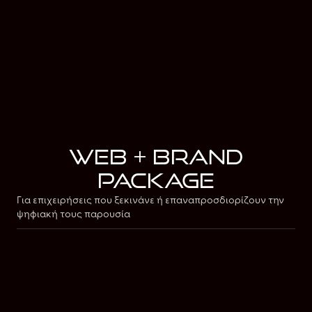
Σχεδιασμός επαγγελματικών καρτών
Social media posting template
Letterheads
Template παρουσιάσεων
Packaging concept (προαιρετικό)
Email signature
Full brand guidelines (25-40 σελίδες)
Web + Brand
package
Για επιχειρήσεις που ξεκινάνε ή επαναπροσδιορίζουν την
ψηφιακή τους παρουσία