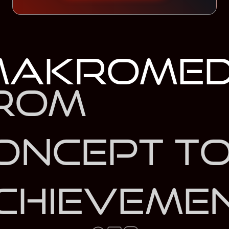
MakroMed
rom
oncept t
chievemen