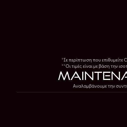
*Σε περίπτωση που επιθυμείτε 
**Οι τιμές είναι με βάση την ι
mainten
Αναλαμβάνουμε την συντήρ