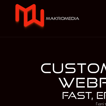
makromedia
custom
webf
fast, 
Γιατί