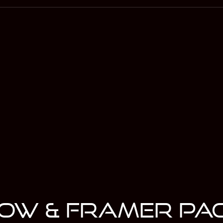
e Website
User Experience
400%
Better UX
ow & Framer pa