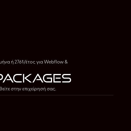
μήνα ή 276$/έτος για Webflow &
packages
είτε στην επιχείρησή σας.