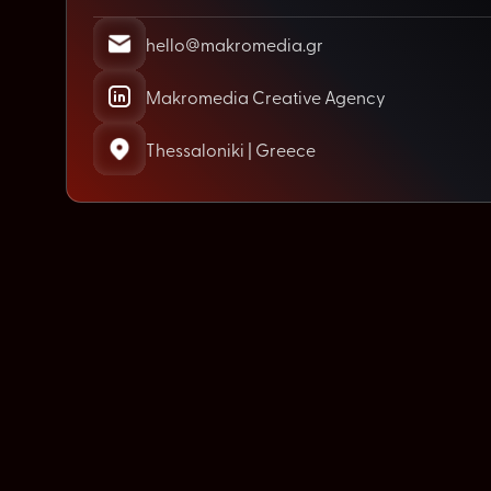
hello@makromedia.gr
Makromedia Creative Agency
Thessaloniki | Greece