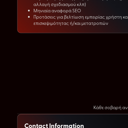
αλλαγή σχεδιασμού κλπ)
Μηνιαία αναφορά SEO
Προτάσεις για βελτίωση εμπειρίας χρήστη κα
επισκεψιμότητας ή/και μετατροπών
Κάθε σοβαρή ανά
Contact Information