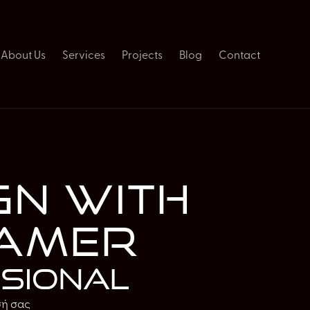
About Us
Services
Projects
Blog
Contact
gn with
ramer
ssional
σή σας